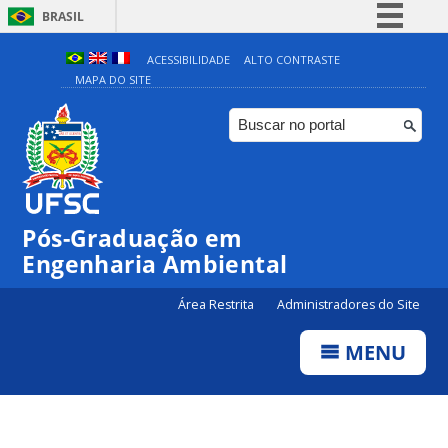
BRASIL
Simplifique!
ACESSIBILIDADE
ALTO CONTRASTE
MAPA DO SITE
Comunica BR
Participe
Acesso à informação
Legislação
Canais
Pós-Graduação em
Engenharia Ambiental
Área Restrita
Administradores do Site
MENU