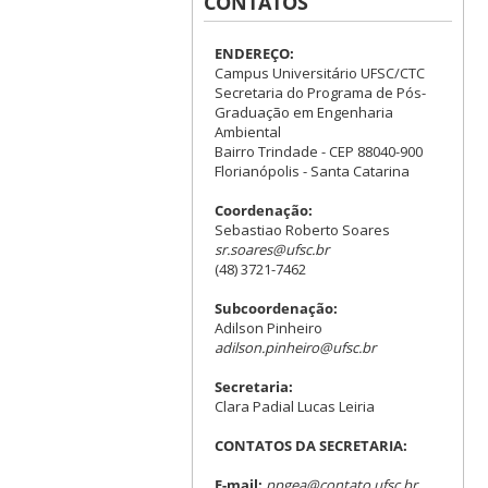
CONTATOS
ENDEREÇO:
Campus Universitário UFSC/CTC
Secretaria do Programa de Pós-
Graduação em Engenharia
Ambiental
Bairro Trindade - CEP 88040-900
Florianópolis - Santa Catarina
Coordenação:
Sebastiao Roberto Soares
sr.soares@ufsc.br
(48) 3721-7462
Subcoordenação:
Adilson Pinheiro
adilson.pinheiro@ufsc.br
Secretaria:
Clara Padial Lucas Leiria
CONTATOS DA SECRETARIA:
E-mail:
ppgea@contato.ufsc.br