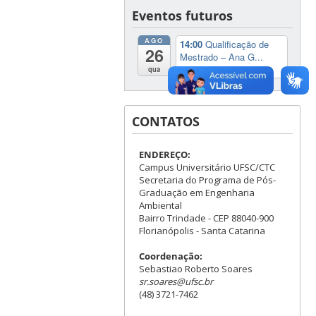
Eventos futuros
AGO
14:00
Qualificação de
26
Mestrado – Ana G...
@Auditório do ENS.
qua
CONTATOS
ENDEREÇO:
Campus Universitário UFSC/CTC
Secretaria do Programa de Pós-
Graduação em Engenharia
Ambiental
Bairro Trindade - CEP 88040-900
Florianópolis - Santa Catarina
Coordenação:
Sebastiao Roberto Soares
sr.soares@ufsc.br
(48) 3721-7462