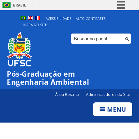
BRASIL
Simplifique!
ACESSIBILIDADE
ALTO CONTRASTE
MAPA DO SITE
Comunica BR
Participe
Acesso à informação
Legislação
Canais
Pós-Graduação em
Engenharia Ambiental
Área Restrita
Administradores do Site
MENU