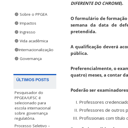
DIFERENTE DO CHROME
).
🟢 Sobre o PPGEA
O formulário de formação
🟢 Impactos
semana da data de defe
pretendida.
🟢 Ingresso
🟢 Vida acadêmica
A qualificação deverá ac
🟢Internacionalização
pública.
🟢 Governança
Preferencialmente, o exam
quatro) meses, a contar d
ÚLTIMOS POSTS
Poderão ser examinadores
Pesquisador do
PPGEA/UFSC é
Professores credenciad
selecionado para
escola internacional
Professores de outros 
sobre governança
Profissionais com título
regulatória.
Processo Seletivo –