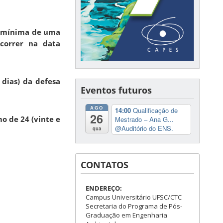
a mínima de uma
correr na data
dias) da defesa
Eventos futuros
AGO
14:00
Qualificação de
26
o de 24 (vinte e
Mestrado – Ana G...
@Auditório do ENS.
qua
CONTATOS
ENDEREÇO:
Campus Universitário UFSC/CTC
Secretaria do Programa de Pós-
Graduação em Engenharia