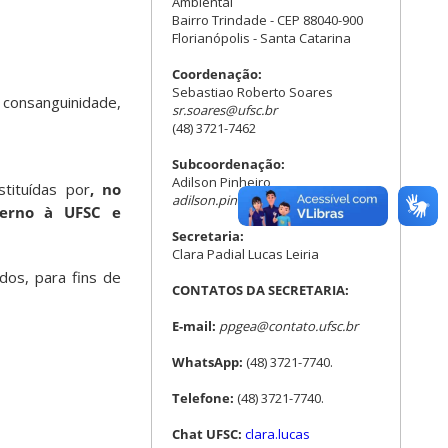
Ambiental
Bairro Trindade - CEP 88040-900
Florianópolis - Santa Catarina
Coordenação:
Sebastiao Roberto Soares
consanguinidade,
sr.soares@ufsc.br
(48) 3721-7462
Subcoordenação:
Adilson Pinheiro
tituídas por
, no
adilson.pinheiro@ufsc.br
erno à UFSC e
Secretaria:
Clara Padial Lucas Leiria
dos, para fins de
CONTATOS DA SECRETARIA:
E-mail:
ppgea@contato.ufsc.br
WhatsApp:
(48) 3721-7740.
Telefone:
(48) 3721-7740.
Chat UFSC:
clara.lucas