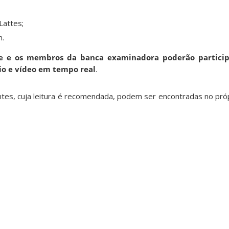
 Lattes;
m.
te e os membros da banca examinadora poderão partici
io e vídeo em tempo real
.
tes, cuja leitura é recomendada, podem ser encontradas no próp