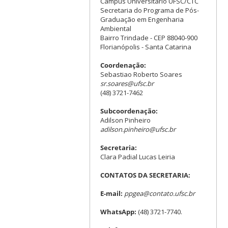
Campus Universitário UFSC/CTC
Secretaria do Programa de Pós-
Graduação em Engenharia
Ambiental
Bairro Trindade - CEP 88040-900
Florianópolis - Santa Catarina
Coordenação:
Sebastiao Roberto Soares
sr.soares@ufsc.br
(48) 3721-7462
Subcoordenação:
Adilson Pinheiro
adilson.pinheiro@ufsc.br
Secretaria:
Clara Padial Lucas Leiria
CONTATOS DA SECRETARIA:
E-mail:
ppgea@contato.ufsc.br
WhatsApp:
(48) 3721-7740.