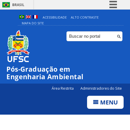
BRASIL
Simplifique!
ACESSIBILIDADE
ALTO CONTRASTE
MAPA DO SITE
Comunica BR
Participe
Acesso à informação
Legislação
Canais
Pós-Graduação em
Engenharia Ambiental
Área Restrita
Administradores do Site
MENU