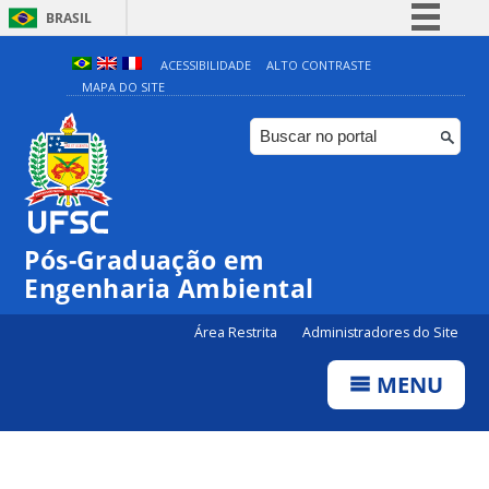
BRASIL
Simplifique!
ACESSIBILIDADE
ALTO CONTRASTE
MAPA DO SITE
Comunica BR
Participe
Acesso à informação
Legislação
Canais
Pós-Graduação em
Engenharia Ambiental
Área Restrita
Administradores do Site
MENU